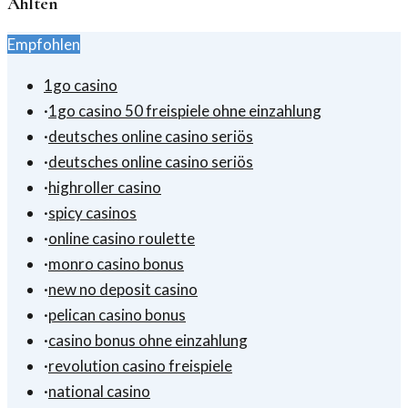
Ahlten
Empfohlen
1go casino
·
1go casino 50 freispiele ohne einzahlung
·
deutsches online casino seriös
·
deutsches online casino seriös
·
highroller casino
·
spicy casinos
·
online casino roulette
·
monro casino bonus
·
new no deposit casino
·
pelican casino bonus
·
casino bonus ohne einzahlung
·
revolution casino freispiele
·
national casino