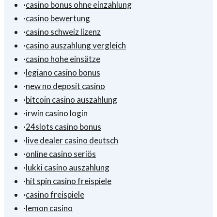
·
casino bonus ohne einzahlung
·
casino bewertung
·
casino schweiz lizenz
·
casino auszahlung vergleich
·
casino hohe einsätze
·
legiano casino bonus
·
new no deposit casino
·
bitcoin casino auszahlung
·
irwin casino login
·
24slots casino bonus
·
live dealer casino deutsch
·
online casino seriös
·
lukki casino auszahlung
·
hit spin casino freispiele
·
casino freispiele
·
lemon casino