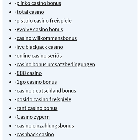
·
plinko casino bonus
·
total casino
·
pistolo casino freispiele
·
evolve casino bonus
·
casino willkommensbonus
·
live blackjack casino
·
online casino seriös
·
casino bonus umsatzbedingungen
·
888 casino
·
1go casino bonus
·
casino deutschland bonus
·
posido casino freispiele
·
rant casino bonus
·
Casino zypern
·
casino einzahlungsbonus
·
cashback casino