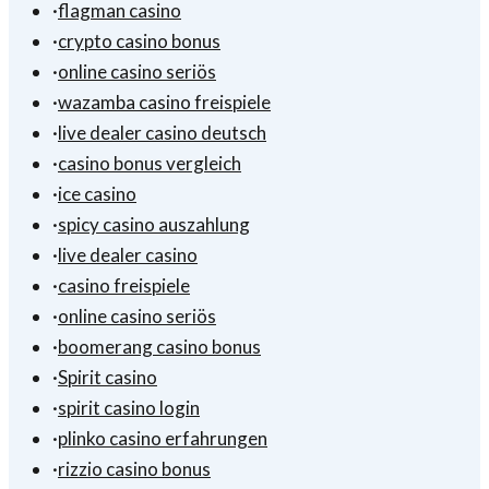
·
flagman casino
·
crypto casino bonus
·
online casino seriös
·
wazamba casino freispiele
·
live dealer casino deutsch
·
casino bonus vergleich
·
ice casino
·
spicy casino auszahlung
·
live dealer casino
·
casino freispiele
·
online casino seriös
·
boomerang casino bonus
·
Spirit casino
·
spirit casino login
·
plinko casino erfahrungen
·
rizzio casino bonus