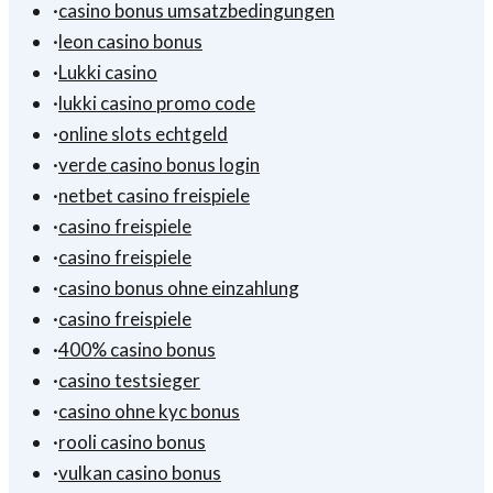
·
casino bonus umsatzbedingungen
·
leon casino bonus
·
Lukki casino
·
lukki casino promo code
·
online slots echtgeld
·
verde casino bonus login
·
netbet casino freispiele
·
casino freispiele
·
casino freispiele
·
casino bonus ohne einzahlung
·
casino freispiele
·
400% casino bonus
·
casino testsieger
·
casino ohne kyc bonus
·
rooli casino bonus
·
vulkan casino bonus