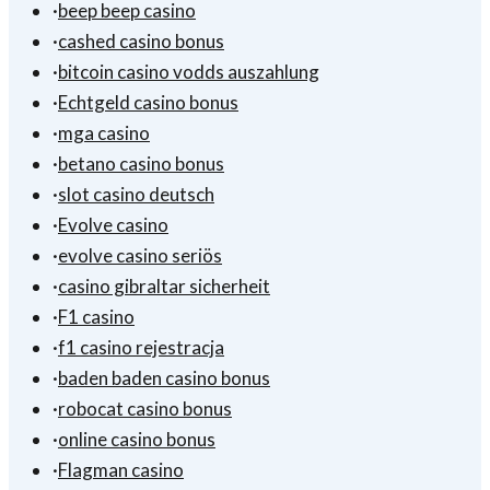
·
beep beep casino
·
cashed casino bonus
·
bitcoin casino vodds auszahlung
·
Echtgeld casino bonus
·
mga casino
·
betano casino bonus
·
slot casino deutsch
·
Evolve casino
·
evolve casino seriös
·
casino gibraltar sicherheit
·
F1 casino
·
f1 casino rejestracja
·
baden baden casino bonus
·
robocat casino bonus
·
online casino bonus
·
Flagman casino