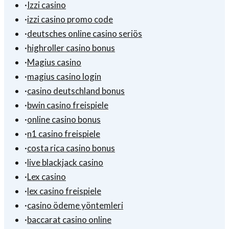
·
Izzi casino
·
izzi casino promo code
·
deutsches online casino seriös
·
highroller casino bonus
·
Magius casino
·
magius casino login
·
casino deutschland bonus
·
bwin casino freispiele
·
online casino bonus
·
n1 casino freispiele
·
costa rica casino bonus
·
live blackjack casino
·
Lex casino
·
lex casino freispiele
·
casino ödeme yöntemleri
·
baccarat casino online