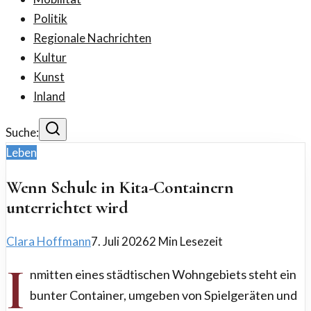
Politik
Regionale Nachrichten
Kultur
Kunst
Inland
Suche:
Leben
Wenn Schule in Kita-Containern
unterrichtet wird
Clara Hoffmann
7. Juli 2026
2
Min Lesezeit
I
nmitten eines städtischen Wohngebiets steht ein
bunter Container, umgeben von Spielgeräten und