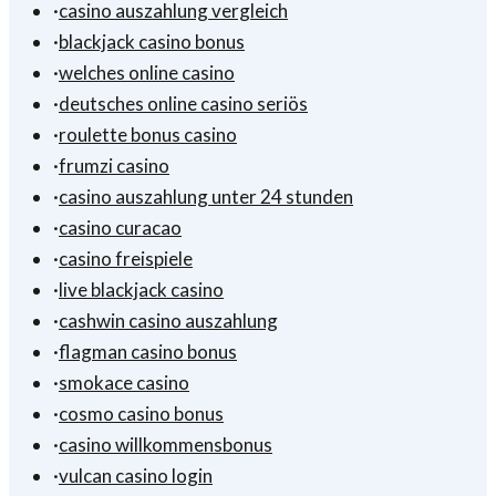
·
casino auszahlung vergleich
·
blackjack casino bonus
·
welches online casino
·
deutsches online casino seriös
·
roulette bonus casino
·
frumzi casino
·
casino auszahlung unter 24 stunden
·
casino curacao
·
casino freispiele
·
live blackjack casino
·
cashwin casino auszahlung
·
flagman casino bonus
·
smokace casino
·
cosmo casino bonus
·
casino willkommensbonus
·
vulcan casino login