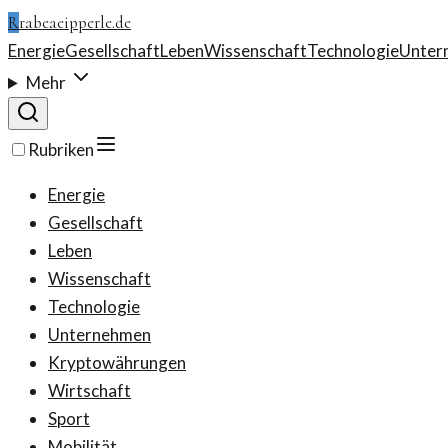
R
rabeaeipperle.de
Energie
Gesellschaft
Leben
Wissenschaft
Technologie
Unter
Mehr
Rubriken
Energie
Gesellschaft
Leben
Wissenschaft
Technologie
Unternehmen
Kryptowährungen
Wirtschaft
Sport
Mobilität