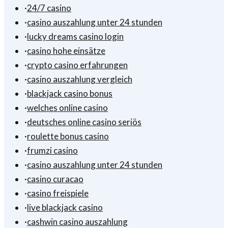
·
24/7 casino
·
casino auszahlung unter 24 stunden
·
lucky dreams casino login
·
casino hohe einsätze
·
crypto casino erfahrungen
·
casino auszahlung vergleich
·
blackjack casino bonus
·
welches online casino
·
deutsches online casino seriös
·
roulette bonus casino
·
frumzi casino
·
casino auszahlung unter 24 stunden
·
casino curacao
·
casino freispiele
·
live blackjack casino
·
cashwin casino auszahlung