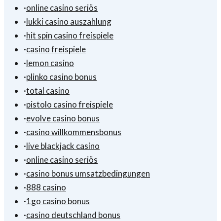
·
online casino seriös
·
lukki casino auszahlung
·
hit spin casino freispiele
·
casino freispiele
·
lemon casino
·
plinko casino bonus
·
total casino
·
pistolo casino freispiele
·
evolve casino bonus
·
casino willkommensbonus
·
live blackjack casino
·
online casino seriös
·
casino bonus umsatzbedingungen
·
888 casino
·
1go casino bonus
·
casino deutschland bonus