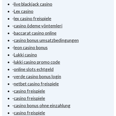
·
live blackjack casino
·
Lex casino
·
lex casino freispiele
·
casino ödeme yöntemleri
·
baccarat casino online
·
casino bonus umsatzbedingungen
·
leon casino bonus
·
Lukki casino
·
lukki casino promo code
·
online slots echtgeld
·
verde casino bonus login
·
netbet casino freispiele
·
casino freispiele
·
casino freispiele
·
casino bonus ohne einzahlung
·
casino freispiele