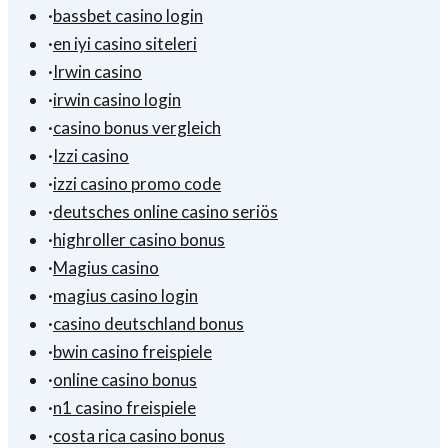
·
bassbet casino login
·
en iyi casino siteleri
·
Irwin casino
·
irwin casino login
·
casino bonus vergleich
·
Izzi casino
·
izzi casino promo code
·
deutsches online casino seriös
·
highroller casino bonus
·
Magius casino
·
magius casino login
·
casino deutschland bonus
·
bwin casino freispiele
·
online casino bonus
·
n1 casino freispiele
·
costa rica casino bonus