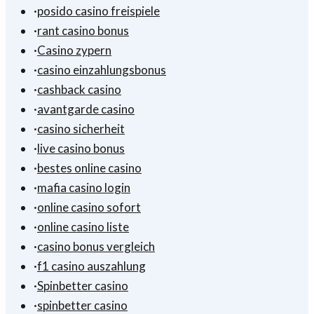
·
posido casino freispiele
·
rant casino bonus
·
Casino zypern
·
casino einzahlungsbonus
·
cashback casino
·
avantgarde casino
·
casino sicherheit
·
live casino bonus
·
bestes online casino
·
mafia casino login
·
online casino sofort
·
online casino liste
·
casino bonus vergleich
·
f1 casino auszahlung
·
Spinbetter casino
·
spinbetter casino