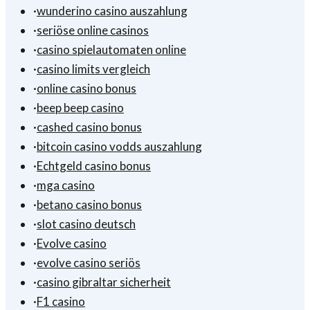
·
wunderino casino auszahlung
·
seriöse online casinos
·
casino spielautomaten online
·
casino limits vergleich
·
online casino bonus
·
beep beep casino
·
cashed casino bonus
·
bitcoin casino vodds auszahlung
·
Echtgeld casino bonus
·
mga casino
·
betano casino bonus
·
slot casino deutsch
·
Evolve casino
·
evolve casino seriös
·
casino gibraltar sicherheit
·
F1 casino