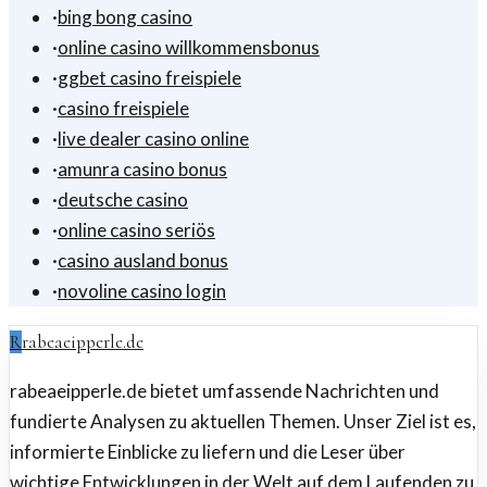
·
bing bong casino
·
online casino willkommensbonus
·
ggbet casino freispiele
·
casino freispiele
·
live dealer casino online
·
amunra casino bonus
·
deutsche casino
·
online casino seriös
·
casino ausland bonus
·
novoline casino login
R
rabeaeipperle.de
rabeaeipperle.de bietet umfassende Nachrichten und
fundierte Analysen zu aktuellen Themen. Unser Ziel ist es,
informierte Einblicke zu liefern und die Leser über
wichtige Entwicklungen in der Welt auf dem Laufenden zu