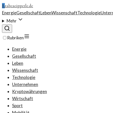
R
rabeaeipperle.de
Energie
Gesellschaft
Leben
Wissenschaft
Technologie
Unter
Mehr
Rubriken
Energie
Gesellschaft
Leben
Wissenschaft
Technologie
Unternehmen
Kryptowährungen
Wirtschaft
Sport
Mobilität