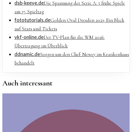
dsb-keeve.de
Die Spannung der Serie A: 5 frühe Spiele
am 37. Spieltag
fototutorials.de
Golden Oval Dresden 2023: Ein Blick
auf Stars und Tickets
vkf-online.de
Der TV-Plan für die WM 2026:
Übertragung im Überblick
ddnamic.de
Sorgen um den Chef: Newey im Krankenhaus
behandelt
Auch interessant