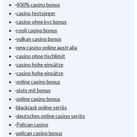
·
400% casino bonus
·
casino testsieger
·
casino ohne kyc bonus
·
rooli casino bonus
·
vulkan casino bonus
·
new casino online australia
·
casino ohne tischlimit
·
casino hohe einsätze
·
casino hohe einsätze
·
online casino bonus
·
slots mit bonus
·
online casino bonus
·
blackjack online seriös
·
deutsches online casino seriös
·
Pelican casino
·
pelican casino bonus