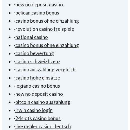
·
new no deposit casino
·
pelican casino bonus
·
casino bonus ohne einzahlung
·
revolution casino freispiele
·
national casino
·
casino bonus ohne einzahlung
·
casino bewertung
·
casino schweiz lizenz
·
casino auszahlung vergleich
·
casino hohe einsätze
·
legiano casino bonus
·
new no deposit casino
·
bitcoin casino auszahlung
·
irwin casino login
·
24slots casino bonus
·
live dealer casino deutsch