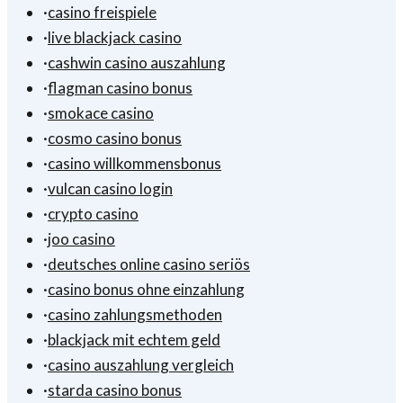
·
casino freispiele
·
live blackjack casino
·
cashwin casino auszahlung
·
flagman casino bonus
·
smokace casino
·
cosmo casino bonus
·
casino willkommensbonus
·
vulcan casino login
·
crypto casino
·
joo casino
·
deutsches online casino seriös
·
casino bonus ohne einzahlung
·
casino zahlungsmethoden
·
blackjack mit echtem geld
·
casino auszahlung vergleich
·
starda casino bonus