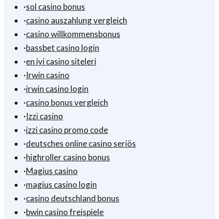
·
sol casino bonus
·
casino auszahlung vergleich
·
casino willkommensbonus
·
bassbet casino login
·
en iyi casino siteleri
·
Irwin casino
·
irwin casino login
·
casino bonus vergleich
·
Izzi casino
·
izzi casino promo code
·
deutsches online casino seriös
·
highroller casino bonus
·
Magius casino
·
magius casino login
·
casino deutschland bonus
·
bwin casino freispiele