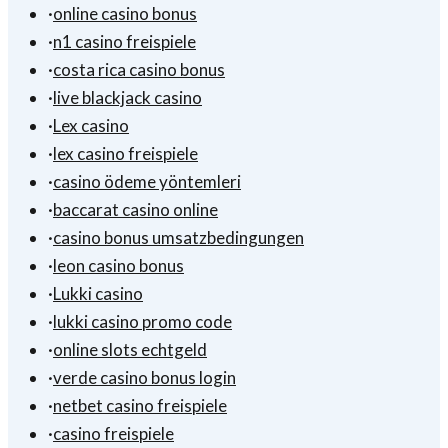
·
online casino bonus
·
n1 casino freispiele
·
costa rica casino bonus
·
live blackjack casino
·
Lex casino
·
lex casino freispiele
·
casino ödeme yöntemleri
·
baccarat casino online
·
casino bonus umsatzbedingungen
·
leon casino bonus
·
Lukki casino
·
lukki casino promo code
·
online slots echtgeld
·
verde casino bonus login
·
netbet casino freispiele
·
casino freispiele