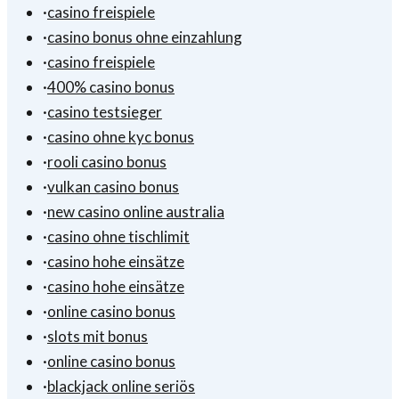
·
casino freispiele
·
casino bonus ohne einzahlung
·
casino freispiele
·
400% casino bonus
·
casino testsieger
·
casino ohne kyc bonus
·
rooli casino bonus
·
vulkan casino bonus
·
new casino online australia
·
casino ohne tischlimit
·
casino hohe einsätze
·
casino hohe einsätze
·
online casino bonus
·
slots mit bonus
·
online casino bonus
·
blackjack online seriös