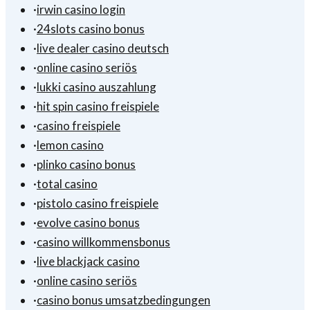
·
irwin casino login
·
24slots casino bonus
·
live dealer casino deutsch
·
online casino seriös
·
lukki casino auszahlung
·
hit spin casino freispiele
·
casino freispiele
·
lemon casino
·
plinko casino bonus
·
total casino
·
pistolo casino freispiele
·
evolve casino bonus
·
casino willkommensbonus
·
live blackjack casino
·
online casino seriös
·
casino bonus umsatzbedingungen