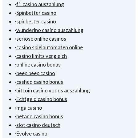
·
f1 casino auszahlung
·
Spinbetter casino
·
spinbetter casino
·
wunderino casino auszahlung
·
seriöse online casinos
·
casino spielautomaten online
·
casino limits vergleich
·
online casino bonus
·
beep beep casino
·
cashed casino bonus
·
bitcoin casino vodds auszahlung
·
Echtgeld casino bonus
·
mga casino
·
betano casino bonus
·
slot casino deutsch
·
Evolve casino