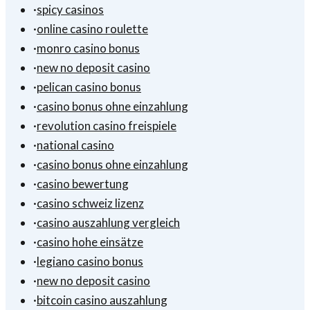
·
spicy casinos
·
online casino roulette
·
monro casino bonus
·
new no deposit casino
·
pelican casino bonus
·
casino bonus ohne einzahlung
·
revolution casino freispiele
·
national casino
·
casino bonus ohne einzahlung
·
casino bewertung
·
casino schweiz lizenz
·
casino auszahlung vergleich
·
casino hohe einsätze
·
legiano casino bonus
·
new no deposit casino
·
bitcoin casino auszahlung