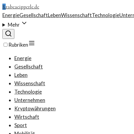
R
rabeaeipperle.de
Energie
Gesellschaft
Leben
Wissenschaft
Technologie
Unter
Mehr
Rubriken
Energie
Gesellschaft
Leben
Wissenschaft
Technologie
Unternehmen
Kryptowährungen
Wirtschaft
Sport
Mobilität