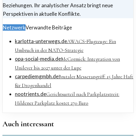
Beziehungen. Ihr analytischer Ansatz bringt neue
Perspektiven in aktuelle Konflikte.
Netzwerk
Verwandte Beiträge
karlotta-unterwegs.de
AWACS-Flugzeuge: Ein
Umbruch in der NATO-Strategie
opa-social-media.de
McCormick: Integration von
Unilever bis 2027 unter der Lupe
carpediemgmbh.de
Brutaler Messerangriff: 15 Jahre Haft
für Drogenhandel
nootrients.de
Gerichtsurteil nach Parkplatzstreit:
Hildener Parkplatz kostet 270 Euro
Auch interessant