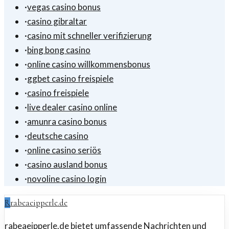
·
vegas casino bonus
·
casino gibraltar
·
casino mit schneller verifizierung
·
bing bong casino
·
online casino willkommensbonus
·
ggbet casino freispiele
·
casino freispiele
·
live dealer casino online
·
amunra casino bonus
·
deutsche casino
·
online casino seriös
·
casino ausland bonus
·
novoline casino login
R
rabeaeipperle.de
rabeaeipperle.de bietet umfassende Nachrichten und