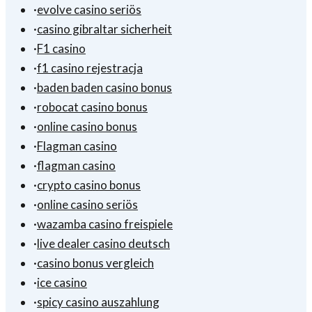
·
evolve casino seriös
·
casino gibraltar sicherheit
·
F1 casino
·
f1 casino rejestracja
·
baden baden casino bonus
·
robocat casino bonus
·
online casino bonus
·
Flagman casino
·
flagman casino
·
crypto casino bonus
·
online casino seriös
·
wazamba casino freispiele
·
live dealer casino deutsch
·
casino bonus vergleich
·
ice casino
·
spicy casino auszahlung