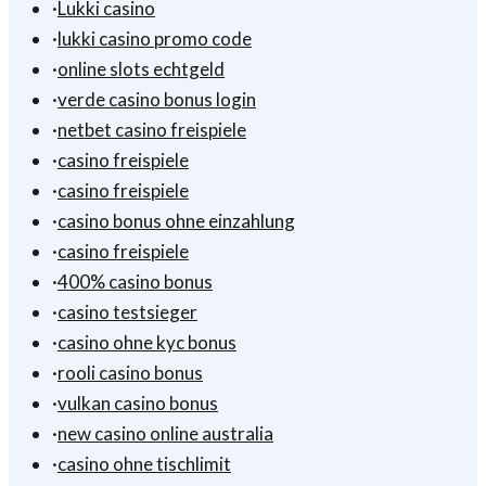
·
Lukki casino
·
lukki casino promo code
·
online slots echtgeld
·
verde casino bonus login
·
netbet casino freispiele
·
casino freispiele
·
casino freispiele
·
casino bonus ohne einzahlung
·
casino freispiele
·
400% casino bonus
·
casino testsieger
·
casino ohne kyc bonus
·
rooli casino bonus
·
vulkan casino bonus
·
new casino online australia
·
casino ohne tischlimit