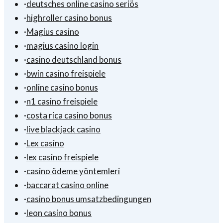
·
deutsches online casino seriös
·
highroller casino bonus
·
Magius casino
·
magius casino login
·
casino deutschland bonus
·
bwin casino freispiele
·
online casino bonus
·
n1 casino freispiele
·
costa rica casino bonus
·
live blackjack casino
·
Lex casino
·
lex casino freispiele
·
casino ödeme yöntemleri
·
baccarat casino online
·
casino bonus umsatzbedingungen
·
leon casino bonus