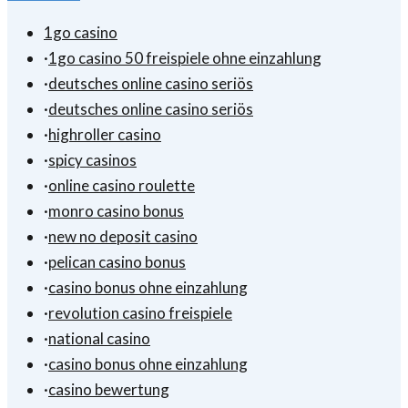
1go casino
·
1go casino 50 freispiele ohne einzahlung
·
deutsches online casino seriös
·
deutsches online casino seriös
·
highroller casino
·
spicy casinos
·
online casino roulette
·
monro casino bonus
·
new no deposit casino
·
pelican casino bonus
·
casino bonus ohne einzahlung
·
revolution casino freispiele
·
national casino
·
casino bonus ohne einzahlung
·
casino bewertung