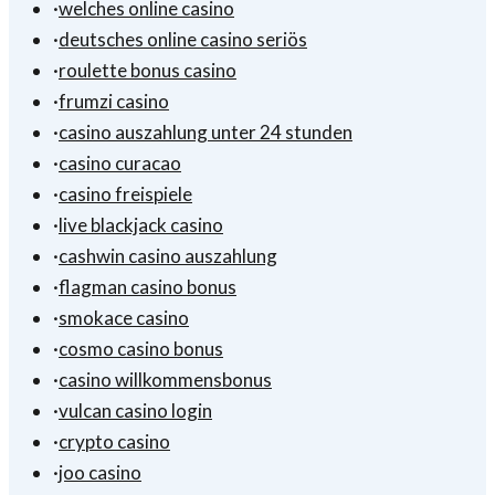
·
welches online casino
·
deutsches online casino seriös
·
roulette bonus casino
·
frumzi casino
·
casino auszahlung unter 24 stunden
·
casino curacao
·
casino freispiele
·
live blackjack casino
·
cashwin casino auszahlung
·
flagman casino bonus
·
smokace casino
·
cosmo casino bonus
·
casino willkommensbonus
·
vulcan casino login
·
crypto casino
·
joo casino