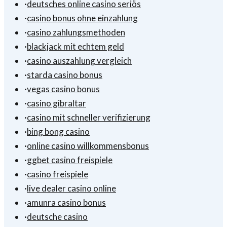
·
deutsches online casino seriös
·
casino bonus ohne einzahlung
·
casino zahlungsmethoden
·
blackjack mit echtem geld
·
casino auszahlung vergleich
·
starda casino bonus
·
vegas casino bonus
·
casino gibraltar
·
casino mit schneller verifizierung
·
bing bong casino
·
online casino willkommensbonus
·
ggbet casino freispiele
·
casino freispiele
·
live dealer casino online
·
amunra casino bonus
·
deutsche casino