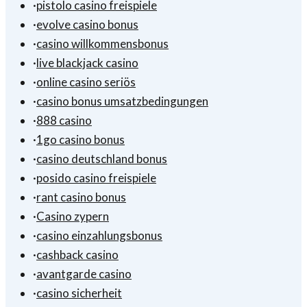
·
pistolo casino freispiele
·
evolve casino bonus
·
casino willkommensbonus
·
live blackjack casino
·
online casino seriös
·
casino bonus umsatzbedingungen
·
888 casino
·
1go casino bonus
·
casino deutschland bonus
·
posido casino freispiele
·
rant casino bonus
·
Casino zypern
·
casino einzahlungsbonus
·
cashback casino
·
avantgarde casino
·
casino sicherheit