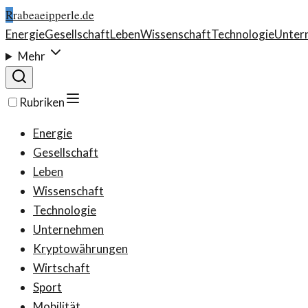
R
rabeaeipperle.de
Energie
Gesellschaft
Leben
Wissenschaft
Technologie
Unter
Mehr
Rubriken
Energie
Gesellschaft
Leben
Wissenschaft
Technologie
Unternehmen
Kryptowährungen
Wirtschaft
Sport
Mobilität