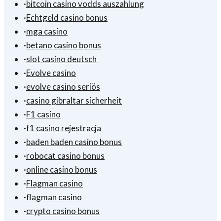
·
bitcoin casino vodds auszahlung
·
Echtgeld casino bonus
·
mga casino
·
betano casino bonus
·
slot casino deutsch
·
Evolve casino
·
evolve casino seriös
·
casino gibraltar sicherheit
·
F1 casino
·
f1 casino rejestracja
·
baden baden casino bonus
·
robocat casino bonus
·
online casino bonus
·
Flagman casino
·
flagman casino
·
crypto casino bonus